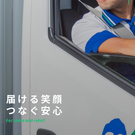
届
け
る
笑
顔
つ
な
ぐ
安
心
F
o
r
s
m
i
l
e
a
n
d
r
e
l
i
e
f
.