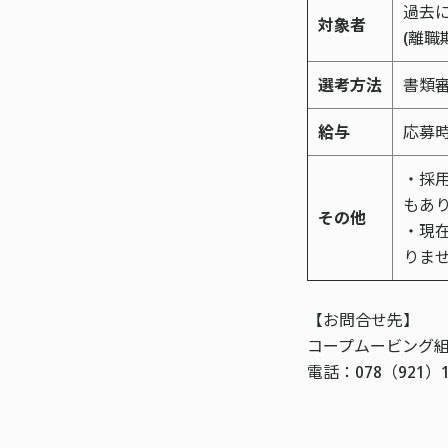
過去
対象者
(離職
選考方法
書類
給与
応募
・採
もあ
その他
・現
りま
【お問合せ先】
コープムービング
電話：078（921）1